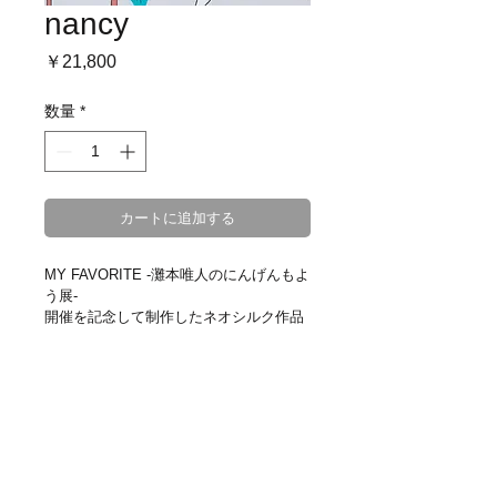
nancy
価
￥21,800
格
数量
*
カートに追加する
MY FAVORITE -灘本唯人のにんげんもよ
う展-
開催を記念して制作したネオシルク作品
です。
50部限定ジークレー作品：
370mm×370mm
サイン付額装／Edition Number認定証添
付／額装済