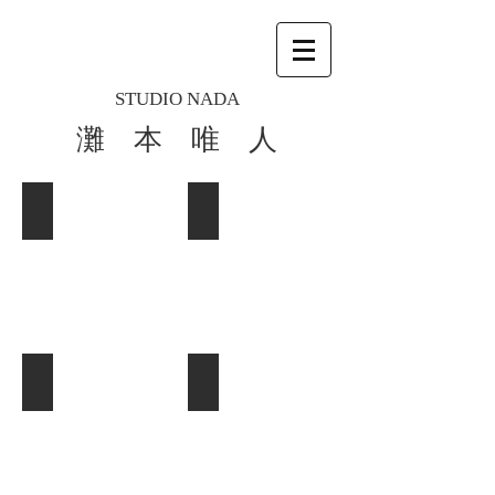
STUDIO NADA
灘 本 唯 人
ST-CL-1
ST-CL-2
ST-CL-3
ST-CL-4